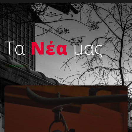
Τα
Nέα
μας