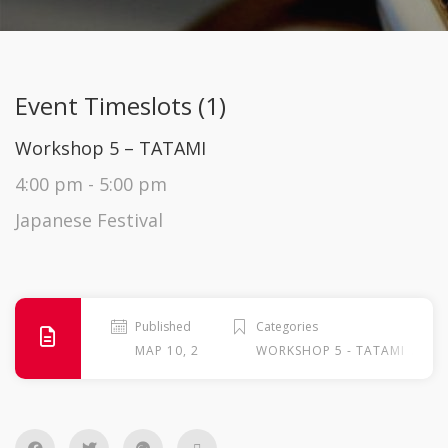
Event Timeslots (1)
Workshop 5 – TATAMI
4:00 pm
-
5:00 pm
Japanese Festival
Published
Categories
.
ΜΑΡ 10, 2026
WORKSHOP 5 - TATAMI
ΣΆ