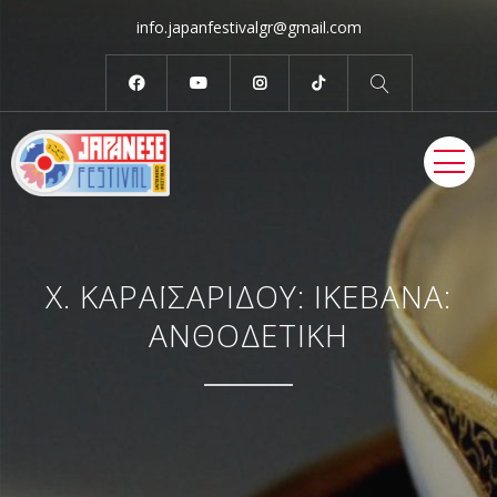
info.japanfestivalgr@gmail.com
ME
X. ΚΑΡΑΪΣΑΡΙΔΟΥ: ΙΚΕΒΑΝΑ:
ΑΝΘΟΔΕΤΙΚΗ