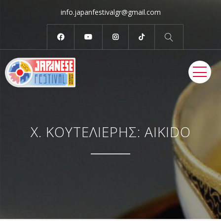
info.japanfestivalgr@gmail.com
ME
X. ΚΟΥΤΕΛΙΕΡΗΣ: AIKIDO